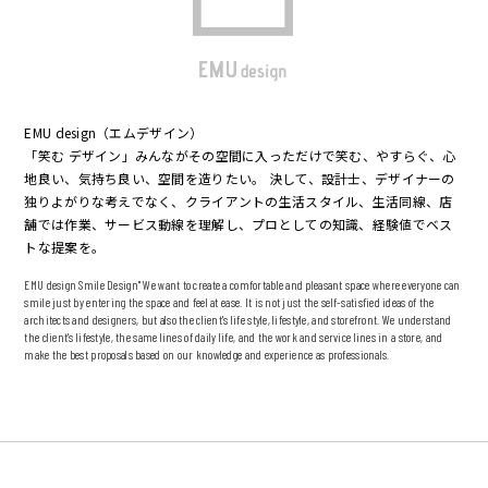
EMU design（エムデザイン）
「笑む デザイン」みんながその空間に入っただけで笑む、やすらぐ、心
地良い、気持ち良い、空間を造りたい。 決して、設計士、デザイナーの
独りよがりな考えでなく、クライアントの生活スタイル、生活同線、店
舗では作業、サービス動線を理解し、プロとしての知識、経験値でベス
トな提案を。
EMU design Smile Design" We want to create a comfortable and pleasant space where everyone can
smile just by entering the space and feel at ease. It is not just the self-satisfied ideas of the
architects and designers, but also the client's life style, lifestyle, and storefront. We understand
the client's lifestyle, the same lines of daily life, and the work and service lines in a store, and
make the best proposals based on our knowledge and experience as professionals.