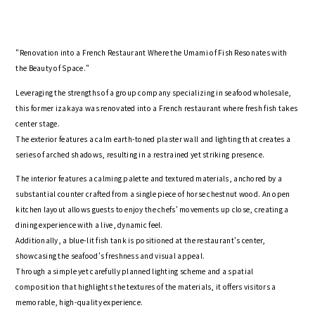
"Renovation into a French Restaurant Where the Umami of Fish Resonates with
the Beauty of Space."
Leveraging the strengths of a group company specializing in seafood wholesale,
this former izakaya was renovated into a French restaurant where fresh fish takes
center stage.
The exterior features a calm earth-toned plaster wall and lighting that creates a
series of arched shadows, resulting in a restrained yet striking presence.
The interior features a calming palette and textured materials, anchored by a
substantial counter crafted from a single piece of horse chestnut wood. An open
kitchen layout allows guests to enjoy the chefs' movements up close, creating a
dining experience with a live, dynamic feel.
Additionally, a blue-lit fish tank is positioned at the restaurant's center,
showcasing the seafood's freshness and visual appeal.
Through a simple yet carefully planned lighting scheme and a spatial
composition that highlights the textures of the materials, it offers visitors a
memorable, high-quality experience.