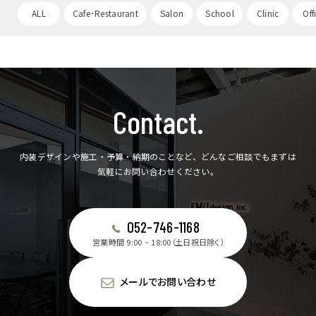
ALL
Cafe･Restaurant
Salon
School
Clinic
Off
Contact.
内装デザインや施工・予算・納期のことなど、どんなご相談でもまずは
気軽にお問い合わせください。
052-746-1168
営業時間 9:00 ~ 18:00（土日祝日除く）
メールでお問い合わせ