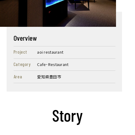
Overview
Project
aoi restaurant
Category
Cafe･Restaurant
Area
愛知県豊田市
Story