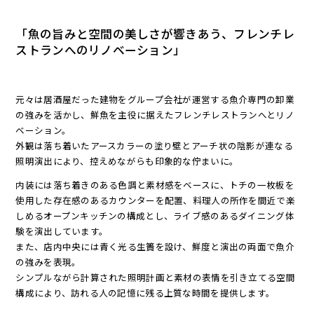
「魚の旨みと空間の美しさが響きあう、フレンチレ
ストランへのリノベーション」
元々は居酒屋だった建物をグループ会社が運営する魚介専門の卸業
の強みを活かし、鮮魚を主役に据えたフレンチレストランへとリノ
ベーション。
外観は落ち着いたアースカラーの塗り壁とアーチ状の陰影が連なる
照明演出により、控えめながらも印象的な佇まいに。
内装には落ち着きのある色調と素材感をベースに、トチの一枚板を
使用した存在感のあるカウンターを配置、料理人の所作を間近で楽
しめるオープンキッチンの構成とし、ライブ感のあるダイニング体
験を演出しています。
また、店内中央には青く光る生簀を設け、鮮度と演出の両面で魚介
の強みを表現。
シンプルながら計算された照明計画と素材の表情を引き立てる空間
構成により、訪れる人の記憶に残る上質な時間を提供します。